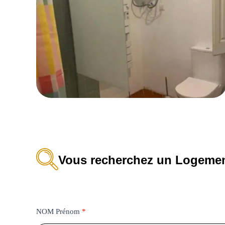
Vous recherchez un Logemen
Formulaire
NOM Prénom
*
Trouver
Nom