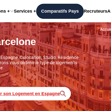
ons
Services
Comparatifs Pays
Recruteurs
A
+
+
Accue
rcelone
Espagne. Colocation, Studio, Résidence
rons vous obtenir le type de logements
e.
er son Logement en Espagne