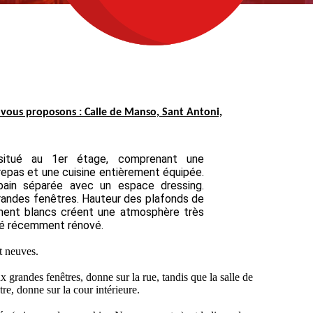
vous proposons : Calle de Manso, San
t
Antoni,
sit
ué au 1er
étage, comprenant une
epas et une cuisine entièrement équipée.
 bain séparée avec un espace dressing.
randes fenêtres. Hauteur des p
lafonds de
ment blancs créent une atmosphère très
té récemment rénové.
nt neuves.
 grandes fenêtres, donne sur la rue, tandis que la salle de
re, donne sur la cour intérieure.