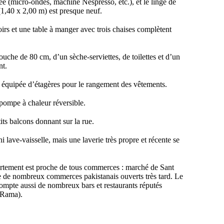
ée (micro-ondes, machine Nespresso, etc.), et le linge de
(1,40 x 2,00 m) est presque neuf.
oirs et une table à manger avec trois chaises complètent
ouche de 80 cm, d’un sèche-serviettes, de toilettes et d’un
nt.
st équipée d’étagères pour le rangement des vêtements.
pompe à chaleur réversible.
its balcons donnant sur la rue.
i lave-vaisselle, mais une laverie très propre et récente se
artement est proche de tous commerces : marché de Sant
e de nombreux commerces pakistanais ouverts très tard. Le
 compte aussi de nombreux bars et restaurants réputés
 Rama).