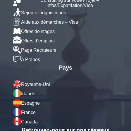
Consulting sur votre Projet –
Infos/Expatriation/Visa
Séjours Linguistiques
Aide aux démarches – Visa
Offres de stages
Offres d’emplois
Page Recruteurs
A Propos
Pays
Royaume-Uni
Irlande
Espagne
France
Canada
Retrouvez-nous sur nos réseaux