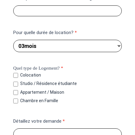
Que vous soyez seul, deux ami-es, un couple
ou meme un groupe d’étudiants, nous nous
occupons de toutes les recherches jusqu’à
l’obtention du logement souhaité, en tenant
compte de vos préférences et de votre
Pour quelle durée de location?
*
budget.
Quel type de Logement?
*
Colocation
Studio / Résidence étudiante
Appartement / Maison
Chambre en Famille
Détaillez votre demande
*