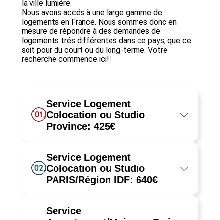
la ville lumiére.
Nous avons accés à une large gamme de
logements en France. Nous sommes donc en
mesure de répondre à des demandes de
logements trés différentes dans ce pays, que ce
soit pour du court ou du long-terme. Votre
recherche commence ici!!
Service Logement
Colocation ou Studio
Province: 425€
Service Logement
Nous rechercherons pour vous un Logement
Colocation ou Studio
en Colocation ou en Studio dans les grandes
PARIS/Région IDF: 640€
villes de France (hors-Paris et sa région) ou
dans l’une des trés nombreuses petites villes
que compte le pays.
Service
Nous rechercherons un Logement en